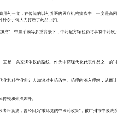
助用药一道，在传统的以药养医的医疗机构痼疾中，一度是高
种种杀手锏大力打击了药品回扣。
零加成”、带量采购等多重背景下，中药配方颗粒仍将享有中药饮
一直是一条充满争议的路线。作为中药现代化代表作品之一的“中
代化和科学化能让人加深对中药药性、药理的深入理解，从而
。
掉传统和崇洋媚外。
者丘晨波，曾经因为“破坏党的中医药政策”，被广州市中级法院判