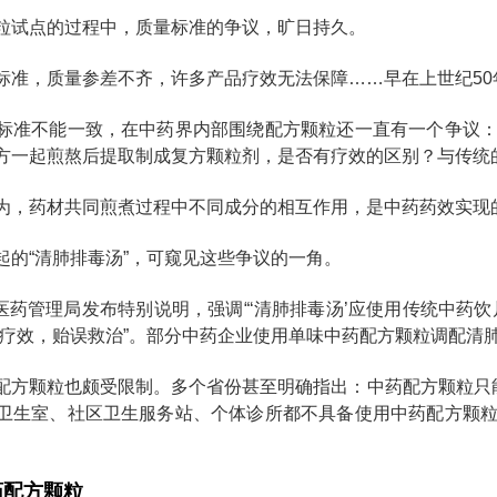
粒试点的过程中，质量标准的争议，旷日持久。
标准，质量参差不齐，许多产品疗效无法保障……早在上世纪5
标准不能一致，在中药界内部围绕配方颗粒还一直有一个争议
方一起煎熬后提取制成复方颗粒剂，是否有疗效的区别？与传统
为，药材共同煎煮过程中不同成分的相互作用，是中药药效实现
起的“清肺排毒汤”，可窥见这些争议的一角。
中医药管理局发布特别说明，强调“‘清肺排毒汤’应使用传统中药
低疗效，贻误救治”。部分中药企业使用单味中药配方颗粒调配清
配方颗粒也颇受限制。多个省份甚至明确指出：中药配方颗粒只能
卫生室、社区卫生服务站、个体诊所都不具备使用中药配方颗
药配方颗粒