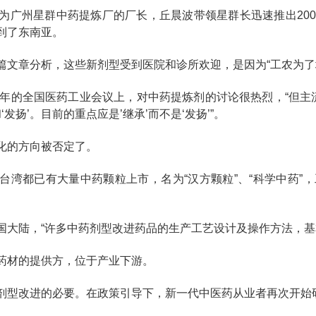
作为广州星群中药提炼厂的厂长，丘晨波带领星群长迅速推出20
到了东南亚。
篇文章分析，这些新剂型受到医院和诊所欢迎，是因为“工农为了
58年的全国医药工业会议上，对中药提炼剂的讨论很热烈，“但主
‘发扬’。目前的重点应是’继承’而不是‘发扬’”。
化的方向被否定了。
、台湾都已有大量中药颗粒上市，名为“汉方颗粒”、“科学中药
国大陆，“许多中药剂型改进药品的生产工艺设计及操作方法，基
药材的提供方，位于产业下游。
剂型改进的必要。在政策引导下，新一代中医药从业者再次开始