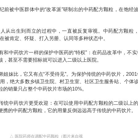
纪前被中医群体中的“改革派”研制出的中药配方颗粒，在饱经波
个人从出生到而立的过程中，一直被反复审视。中药配方颗粒
扎在被肯定、怀疑、打入另册、认同等多种状态中。
有和中药饮片一样的保护中医药的“特权”：在药品改革中，不实行
核，甚至不需要招标就可以进入二级以上医院。
弟姐妹比，它又有点“不受待见”。为保护传统的中药饮片，200
使用，绝大多数乡镇卫生院、村卫生室、社区卫生服务站、个体
粒的销量只占整个中药饮片市场的10%。
传统中药饮片更受欢迎：在可以使用中药配方颗粒的二级以上
便携的中药配方颗粒，它的用量反倒远远高于传统的中药饮片。
△ 医院药师在调配中药颗粒（图片来自视