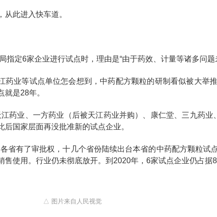
，从此进入快车道。
监局指定6家企业进行试点时，理由是“由于药效、计量等诸多问题
江药业等试点单位怎会想到，中药配方颗粒的研制看似被大举
点就是28年。
4年，天江药业、一方药业（后被天江药业并购）、康仁堂、三九药
此后国家层面再没批准新的试点企业。
6年，各省有了审批权，十几个省份陆续出台本省的中药配方颗粒
售使用。行业仍未彻底放开。到2020年，6家试点企业仍占据
△ 图片来自人民视觉